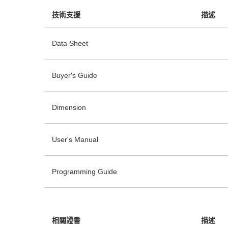
技術支援
描述
Data Sheet
Buyer's Guide
Dimension
User's Manual
Programming Guide
相關證書
描述