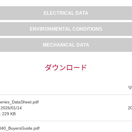
ELECTRICAL DATA
ENVIRONMENTAL CONDITIONS
MECHANICAL DATA
ダウンロード
リ
eries_DataSheet.pdf
 2026/01/14
2
e: 229 KB
40_BuyersGuide.pdf