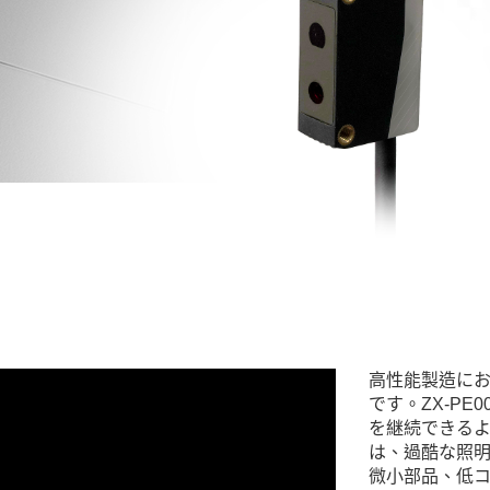
高性能製造にお
です。ZX-P
を継続できる
は、過酷な照
微小部品、低