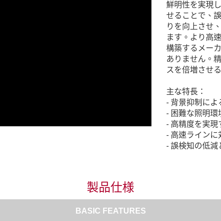
鮮明性を実現
せることで、
りを向上させ
ます。より高
構築するメーカ
ありません。
スを倍増させ
主な特長：
- 背景抑制に
- 困難な照明
- 高精度を実
- 高速ライン
- 誤検知の低
製品仕様
BASIC FEATURES