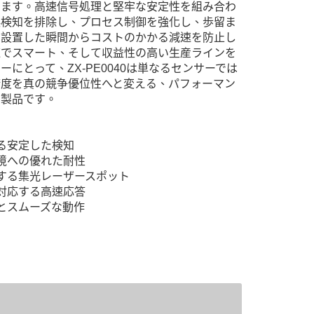
します。高速信号処理と堅牢な安定性を組み合わ
誤検知を排除し、プロセス制御を強化し、歩留ま
、設置した瞬間からコストのかかる減速を防止し
速でスマート、そして収益性の高い生産ラインを
ーにとって、ZX-PE0040は単なるセンサーでは
精度を真の競争優位性へと変える、パフォーマン
る製品です。
よる安定した検知
環境への優れた耐性
現する集光レーザースポット
に対応する高速応答
減とスムーズな動作