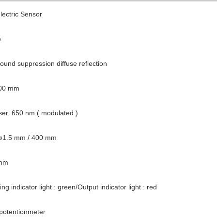
lectric Sensor
e
ound suppression diffuse reflection
400 mm
ser, 650 nm ( modulated )
ø1.5 mm / 400 mm
 mm
ng indicator light : green/Output indicator light : red
 potentionmeter