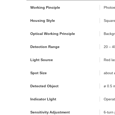
Working Pinciple
Photoe
Housing Style
Squar
Optical Working Principle
Backgr
Detection Range
20 – 
Light Source
Red la
Spot Size
about 
Detected Object
ø 0.5
Indicator LIght
Operati
Sensitivity Adjustment
6-turn