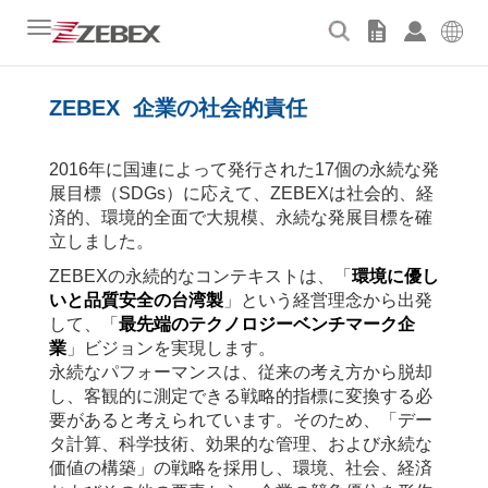
Toggle
navigation
ZEBEX
企業の社会的責任
2016
年に国連によって発行された
17
個の永続な発
展目標（
SDGs
）に応えて、
ZEBEX
は社会的、経
済的、環境的全面で大規模、永続な発展目標を確
立しました。
ZEBEX
の永続的なコンテキストは、「
環境に優し
いと品質安全の台湾製
」という経営理念から出発
して、「
最先端のテクノロジーベンチマーク企
業
」ビジョンを実現します。
永続なパフォーマンスは、従来の考え方から脱却
し、客観的に測定できる戦略的指標に変換する必
要があると考えられています。そのため、「デー
タ計算、科学技術、効果的な管理、および永続な
価値の構築」の戦略を採用し、環境、社会、経済