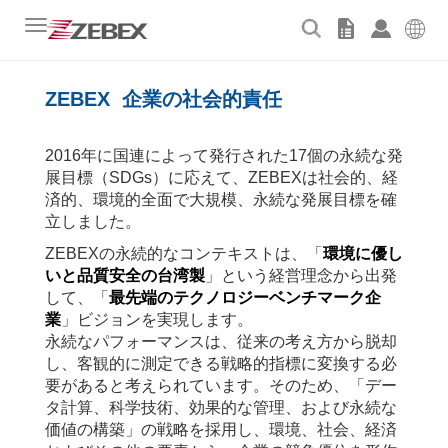
Toggle
navigation
ZEBEX
企業の社会的責任
2016
年に国連によって発行された
17
個の永続な発
展目標（
SDGs
）に応えて、
ZEBEX
は社会的、経
済的、環境的全面で大規模、永続な発展目標を確
立しました。
ZEBEX
の永続的なコンテキストは、「
環境に優し
いと品質安全の台湾製
」という経営理念から出発
して、「
最先端のテクノロジーベンチマーク企
業
」ビジョンを実現します。
永続なパフォーマンスは、従来の考え方から脱却
し、客観的に測定できる戦略的指標に変換する必
要があると考えられています。そのため、「デー
タ計算、科学技術、効果的な管理、および永続な
価値の構築」の戦略を採用し、環境、社会、経済